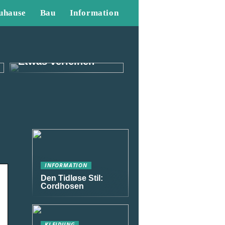
uhause
Bau
Information
So können Sie
Ihrem Outfit als
Mann das gewisse
Etwas verleihen
INFORMATION
Den Tidløse Stil:
Cordhosen
KLEIDUNG