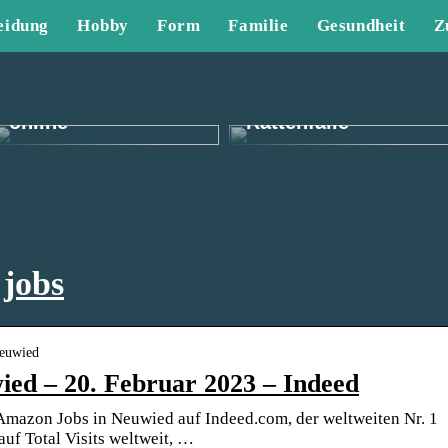
eidung
Hobby
Form
Familie
Gesundheit
Z
Finden Sie tolle
Herrenbekleidung
Die effektivste
online
Rattenfalle
jobs
Neuwied
ed – 20. Februar 2023 – Indeed
 Amazon Jobs in Neuwied auf Indeed.com, der weltweiten Nr. 1
uf Total Visits weltweit, …