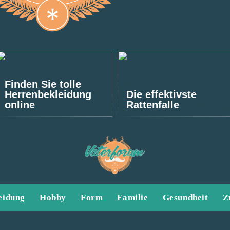
Finden Sie tolle
Herrenbekleidung
Die effektivste
online
Rattenfalle
eidung
Hobby
Form
Familie
Gesundheit
Z