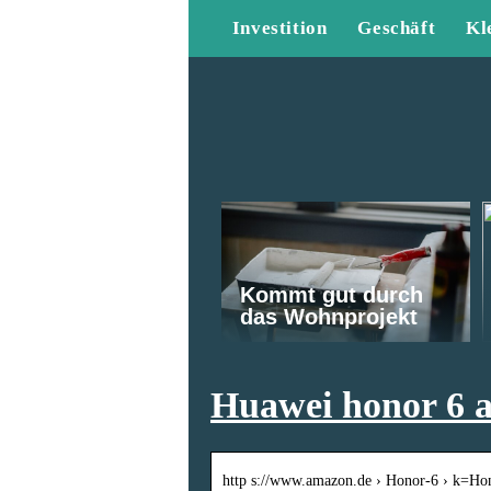
Investition
Geschäft
Kl
Kommt gut durch
das Wohnprojekt
Huawei honor 6 
http s://www.amazon.de › Honor-6 › k=Ho