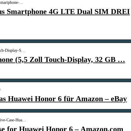
-Smartphone-…
s Smartphone 4G LTE Dual SIM DREI
uch-Display-S…
one (5,5 Zoll Touch-Display, 32 GB …
r
as Huawei Honor 6 für Amazon – eBay
tive-Case-Hua…
se for Huawei Honor 6 – Amazon.com