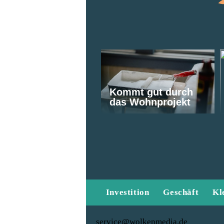
Kommt gut durch
das Wohnprojekt
Investition
Geschäft
Kl
service@wolkenmedia.de