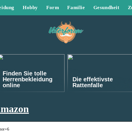
eidung
Hobby
Form
Familie
Gesundheit
Z
Finden Sie tolle
Herrenbekleidung
Die effektivste
online
Rattenfalle
amazon
nor+6