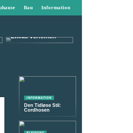
uhause
Bau
Information
So können Sie
Ihrem Outfit als
Mann das gewisse
Etwas verleihen
INFORMATION
Den Tidløse Stil:
Cordhosen
KLEIDUNG