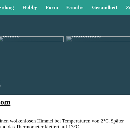
eidung
Hobby
Form
Familie
Gesundheit
Z
Finden Sie tolle
Herrenbekleidung
Die effektivste
online
Rattenfalle
g
com
inen wolkenlosen Himmel bei Temperaturen von 2°C. Später
und das Thermometer klettert auf 13°C.