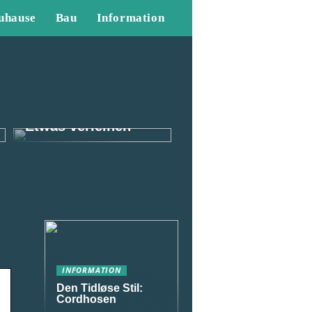
uhause
Bau
Information
So können Sie
Ihrem Outfit als
Mann das gewisse
Etwas verleihen
INFORMATION
Den Tidløse Stil:
Cordhosen