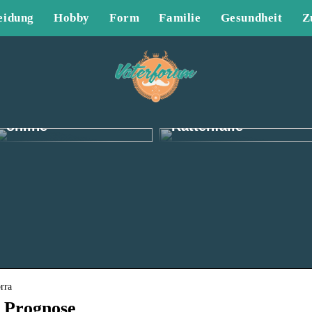
eidung
Hobby
Form
Familie
Gesundheit
Z
Finden Sie tolle
Herrenbekleidung
Die effektivste
online
Rattenfalle
rra
 Prognose