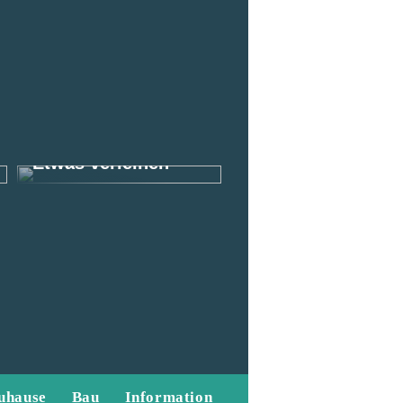
So können Sie
Ihrem Outfit als
Mann das gewisse
Etwas verleihen
uhause
Bau
Information