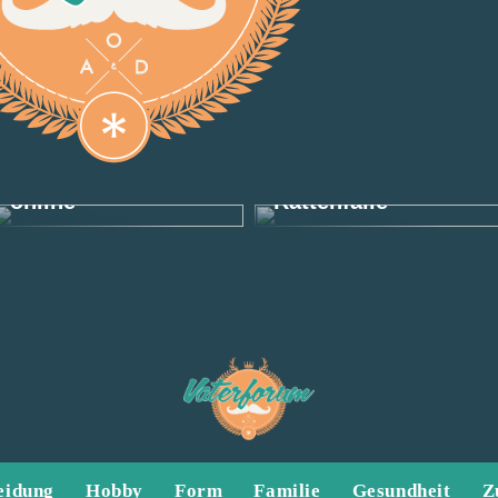
Finden Sie tolle
Herrenbekleidung
Die effektivste
online
Rattenfalle
eidung
Hobby
Form
Familie
Gesundheit
Z