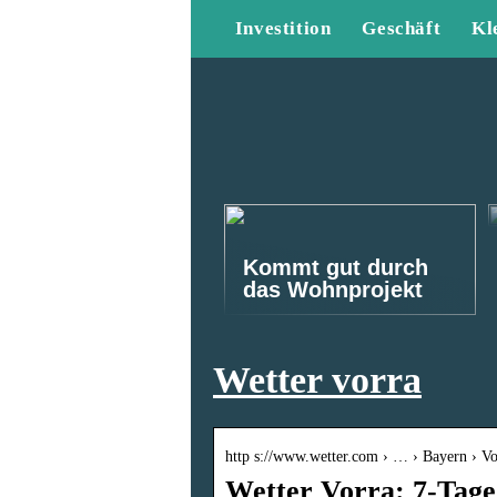
Investition
Geschäft
Kl
Kommt gut durch
das Wohnprojekt
Wetter vorra
http s://www.wetter.com › … › Bayern › Vo
Wetter Vorra: 7-Tage