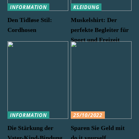
INFORMATION
KLEIDUNG
Den Tidløse Stil:
Muskelshirt: Der
Cordhosen
perfekte Begleiter für
Sport und Freizeit
INFORMATION
25/10/2022
Die Stärkung der
Sparen Sie Geld mit
Vater-Kind-Bindung
do it yourself