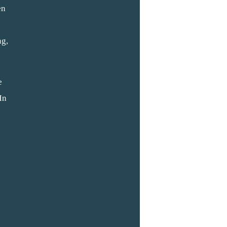
en
ng,
e
In