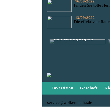
16/09/2022
Finden Sie tolle Her
13/09/2022
Die effektivste Ratte
Kommt gut durch
das Wohnprojekt
Investition
Geschäft
Kl
service@wolkenmedia.de