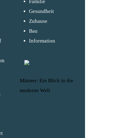
Familie
Gesundheit
Zuhause
Bau
f
Information
em
Männer: Ein Blick in die
moderne Welt
s
rt