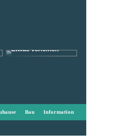
So können Sie
Ihrem Outfit als
Mann das gewisse
Etwas verleihen
uhause
Bau
Information