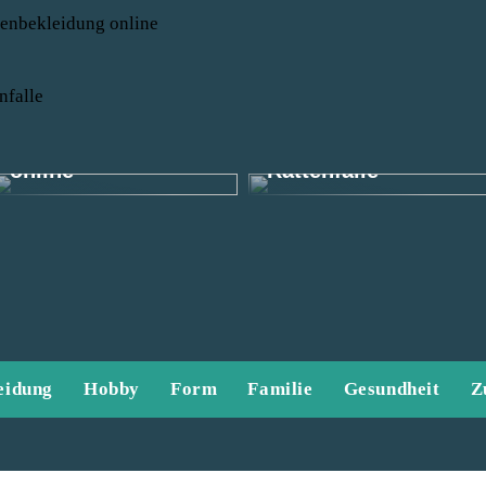
renbekleidung online
nfalle
Finden Sie tolle
Herrenbekleidung
Die effektivste
online
Rattenfalle
eidung
Hobby
Form
Familie
Gesundheit
Z