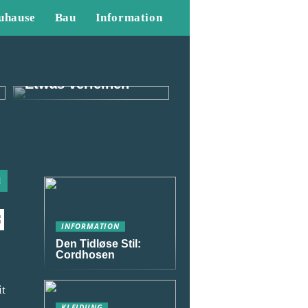
uhause
Bau
Information
So können Sie
Ihrem Outfit als
Mann das gewisse
Etwas verleihen
d
INFORMATION
Den Tidløse Stil:
Cordhosen
it
KLEIDUNG