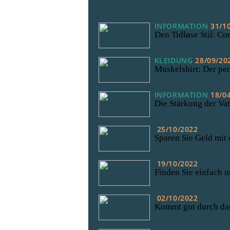
INFORMATION
31/1
Den Tidløse Stil: Co
KLEIDUNG
28/09/20
Muskelshirt: Der per
INFORMATION
18/0
Die Stärkung der Va
25/10/2022
Sparen Sie Geld mit 
19/10/2022
Finden Sie einfach u
02/10/2022
Kommt gut durch da