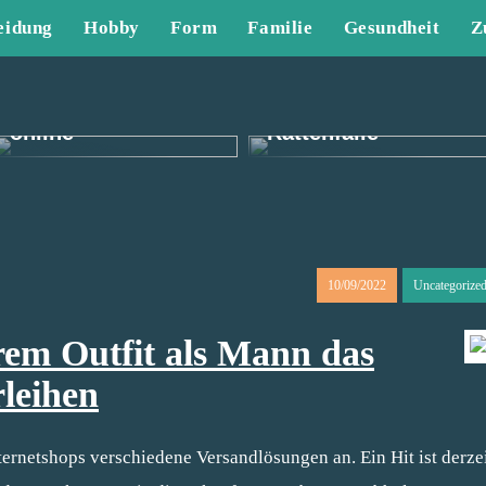
eidung
Hobby
Form
Familie
Gesundheit
Z
Finden Sie tolle
Herrenbekleidung
Die effektivste
online
Rattenfalle
10/09/2022
Uncategorize
rem Outfit als Mann das
rleihen
ernetshops verschiedene Versandlösungen an. Ein Hit ist derze